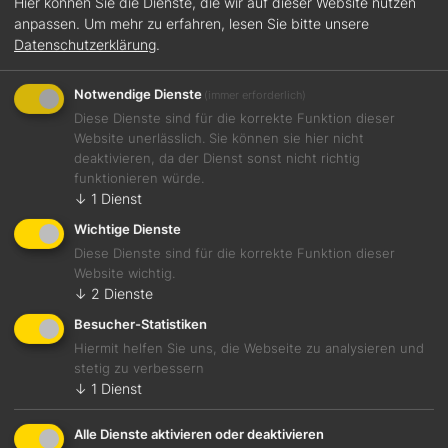
Hier können Sie die Dienste, die wir auf dieser Website nutzen
anpassen.
Um mehr zu erfahren, lesen Sie bitte unsere
Datenschutzerklärung
.
Notwendige Dienste
(immer erforderlich)
Diese Dienste sind für die korrekte Funktion dieser
Website unerlässlich. Sie können sie hier nicht
deaktivieren, da der Dienst sonst nicht richtig
funktionieren würde.
↓
1
Dienst
6 Aug., 2026
Trinkt mehr Fruchtwein!
Wichtige Dienste
Diese Dienste sind für die korrekte Funktion dieser
Website wichtig.
↓
2
Dienste
Besucher-Statistiken
Hiermit helfen Sie uns, die Webseite zu analysieren und
stetig zu verbessern
↓
1
Dienst
Alle Dienste aktivieren oder deaktivieren