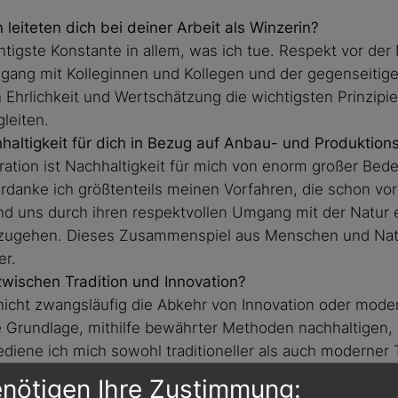
leiteten dich bei deiner Arbeit als Winzerin?
htigste Konstante in allem, was ich tue. Respekt vor de
ang mit Kolleginnen und Kollegen und der gegenseitig
h Ehrlichkeit und Wertschätzung die wichtigsten Prinzipi
leiten.
altigkeit für dich in Bezug auf Anbau- und Produktio
ration ist Nachhaltigkeit für mich von enorm großer Bede
rdanke ich größtenteils meinen Vorfahren, die schon vo
nd uns durch ihren respektvollen Umgang mit der Natur 
gehen. Dieses Zusammenspiel aus Menschen und Natur 
er.
 zwischen Tradition und Innovation?
 nicht zwangsläufig die Abkehr von Innovation oder mode
die Grundlage, mithilfe bewährter Methoden nachhaltige
ediene ich mich sowohl traditioneller als auch moderner
ztendlich Weine zu kreieren, in denen ich mich selbst wi
enötigen Ihre Zustimmung:
usforderungen des Klimawandels um?