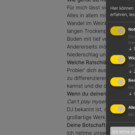
Für mich lässt sich diese F
Hier können 
erfahren, le
Alles in allem möchte ich e
Wandel im Weinbau sein, da
Not
langen Trockenperioden ent
Die
Boden mit tief verwurzelte
hie
Andererseits möchte ich bs
↓
Niederschlag und Unwetter 
Wic
Welche Ratschläge gibst du
Die
Probier‘ dich aus und habe k
↓
zu differenzieren. Sei selb
Bes
kannst und die dich in dein
Hie
Wenn du deinen Wein als M
↓
Can’t play myself
von Skepta
All
DJ bekannt ist, dem Lied „Te
Mit
großartige Werk von Amy W
Deine Botschaft an die Bra
Ich lehne a
Ich nehme unsere Branche a