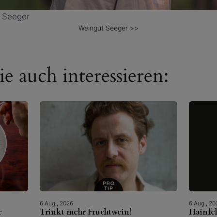
t Seeger
Weingut Seeger >>
e auch interessieren:
6 Aug., 2026
6 Aug., 20
e
Trinkt mehr Fruchtwein!
Hainfe