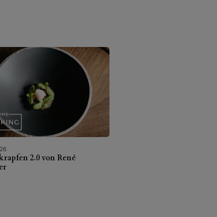
026
krapfen 2.0 von René
er