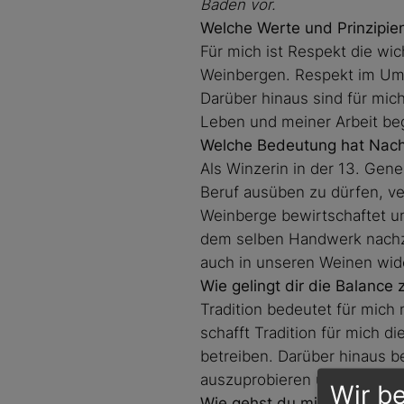
Baden vor.
Welche Werte und Prinzipien 
Für mich ist Respekt die wic
Weinbergen. Respekt im Umg
Darüber hinaus sind für mic
Leben und meiner Arbeit beg
Welche Bedeutung hat Nachh
Als Winzerin in der 13. Gene
Beruf ausüben zu dürfen, ve
Weinberge bewirtschaftet u
dem selben Handwerk nachzu
auch in unseren Weinen wid
Wie gelingt dir die Balance
Tradition bedeutet für mich
schafft Tradition für mich 
betreiben. Darüber hinaus b
auszuprobieren und dann let
Wir b
Wie gehst du mit den Hera