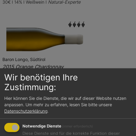
30€ I 14% I Weißwein I
Natural-Experte
Baron Longo, Südtirol
2015 Orange Chardonnay
Duftet nach Ginster, Rauchmandeln, Melisse, Zitrone und
Wir benötigen Ihre
Sauerteigbrot. Herb-cremig am Gaumen mit einer Note von
Zustimmung:
gesalzener Butter und feinen, zart belegenden Tanninen.
Foodpairing-Empfehlung: Brokkoli-Orangensalat mit Pecorino
Hier können Sie die Dienste, die wir auf dieser Website nutzen
30€ I 13% I Weißwein I
Natural-Erfahrene
anpassen.
Um mehr zu erfahren, lesen Sie bitte unsere
Datenschutzerklärung
.
Notwendige Dienste
(immer erforderlich)
Diese Dienste sind für die korrekte Funktion dieser