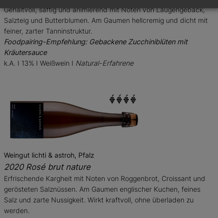
Gehaltvoll, saftig und animierend mit Noten von Laugengebäck,
Salzteig und Butterblumen. Am Gaumen hellcremig und dicht mit
feiner, zarter Tanninstruktur.
Foodpairing-Empfehlung: Gebackene Zucchiniblüten mit
Kräutersauce
k.A. I 13% I Weißwein I
Natural-Erfahrene
Weingut lichti & astroh, Pfalz
2020 Rosé brut nature
Erfrischende Kargheit mit Noten von Roggenbrot, Croissant und
gerösteten Salznüssen. Am Gaumen englischer Kuchen, feines
Salz und zarte Nussigkeit. Wirkt kraftvoll, ohne überladen zu
werden.