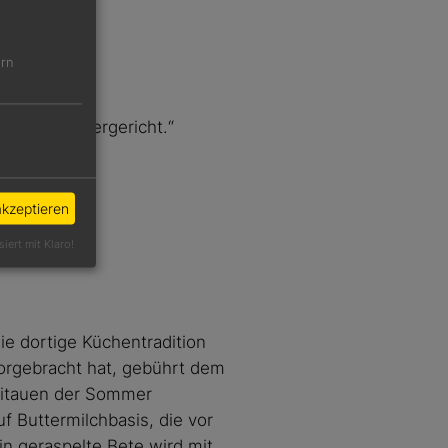
ern
kische Sommergericht.“
akzeptieren
siert mit Klaro!
ie dortige Küchentradition
orgebracht hat, gebührt dem
 Litauen der Sommer
f Buttermilchbasis, die vor
in geraspelte Bete wird mit