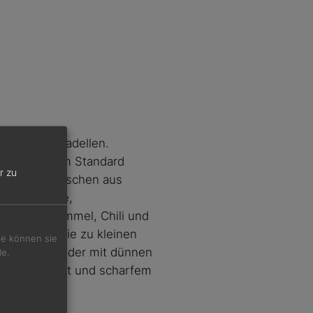
n: rohe Frikadellen.
 Variante zum Standard
r zu
eisches inzwischen aus
 verbreitete,
bel, Kreuzkümmel, Chili und
te Masse, die zu kleinen
Sie können sie
iğköfte entweder mit dünnen
de.
, Zitronensaft und scharfem