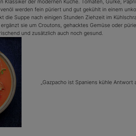
in Klassiker der modernen Küche. Tomaten, Gurke, Papri
ivenöl werden fein püriert und gut gekühlt in einem unko
kt die Suppe nach einigen Stunden Ziehzeit im Kühlschr
ergänzt sie um Croutons, gehacktes Gemüse oder püri
frischend und zusätzlich auch noch gesund.
„Gazpacho ist Spaniens kühle Antwort a