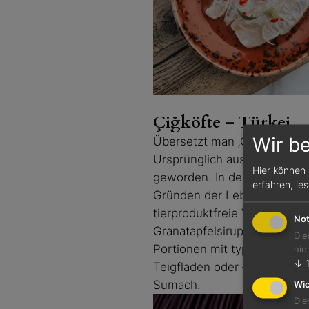
Çiğköfte – Türkei
Wir b
Übersetzt man ‚Çiğköfte’ wör
Ursprünglich aus rohem, fei
Hier können 
geworden. In der Türkei, de
erfahren, le
Gründen der Lebensmittelsic
tierproduktfreie Variante w
Not
Granatapfelsirup vermengt. 
Die
Portionen mit typischer fin
hie
↓
Teigfladen oder – gleich no
Sumach.
Wic
Die