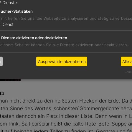
2
Dienste
ucher-Statistiken
rmit helfen Sie uns, die Webseite zu analysieren und stetig zu verbess
1
Dienst
„Würze trifft Frische – Çiğköfte, das tür
e Dienste aktivieren oder deaktivieren
 diesem Schalter können Sie alle Dienste aktivieren oder deaktivieren.
b
Ausgewählte akzeptieren
Alle 
Reali
en
un nicht direkt zu den heißesten Flecken der Erde. Da d
sten Sinne des Wortes ‚schönsten‘ Sommergerichte herv
Staaten dennoch ein Platz in dieser Liste. Denn wenn in
em Pink. Šaltibarščiai heißt die kalte Rote-Bete-Suppe au
it auf beinahe jedem Teller zu finden ist. Gegarte und fe