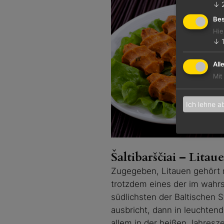
↓
Bes
Hie
↓
All
Mit
Ich lehne a
Šaltibarščiai – Litau
Zugegeben, Litauen gehört n
trotzdem eines der im wahr
südlichsten der Baltischen 
ausbricht, dann in leuchtend
allem in der heißen Jahresze