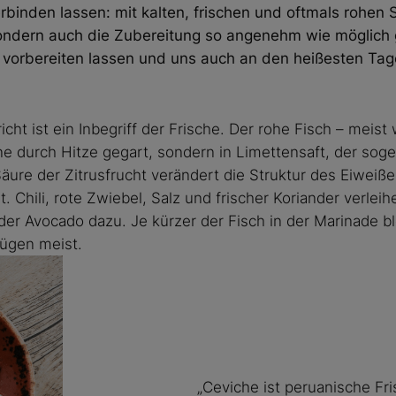
inden lassen: mit kalten, frischen und oftmals rohen S
ondern auch die Zubereitung so angenehm wie möglich g
s vorbereiten lassen und uns auch an den heißesten Tag
cht ist ein Inbegriff der Frische. Der rohe Fisch – meist 
e durch Hitze gegart, sondern in Limettensaft, der soge
 Säure der Zitrusfrucht verändert die Struktur des Eiweiß
. Chili, rote Zwiebel, Salz und frischer Koriander verle
er Avocado dazu. Je kürzer der Fisch in der Marinade bl
ügen meist.
„Ceviche ist peruanische Fri