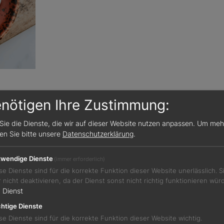
enötigen Ihre Zustimmung:
tlich, so deutet ihr Name auf das hin, was sie einst ware
ngehacktem Rindfleisch zubereitet, ist heute die vegane
Sie die Dienste, die wir auf dieser Website nutzen anpassen.
Um meh
m Mutterland der Çiğköfte, ist die Verwendung rohen Fl
sen Sie bitte unsere
Datenschutzerklärung
.
herheit sogar verboten worden. Für die auch hierzulande
ird gegarter Bulgur mit Tomatenmark, Paprikapaste, Zwie
wendige Dienste
(immer erforderlich)
Durch langes Kneten entsteht eine würzige, leuchtend ro
se Dienste sind für die korrekte Funktion dieser Website unerlässlich. 
gerabdruckartiger Optik geformt wird. Serviert werden Ç
r nicht deaktivieren, da der Dienst sonst nicht richtig funktionieren wür
1
Dienst
ch sommerlicher – in Salatblättern, aufgepeppt mit Minze
htige Dienste
se Dienste sind für die korrekte Funktion dieser Website wichtig.