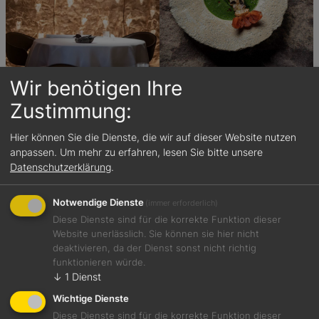
Wir benötigen Ihre
Zustimmung:
7 Aug., 2026
Hätten Sie es gewusst?
Hier können Sie die Dienste, die wir auf dieser Website nutzen
anpassen.
Um mehr zu erfahren, lesen Sie bitte unsere
Datenschutzerklärung
.
Notwendige Dienste
(immer erforderlich)
Diese Dienste sind für die korrekte Funktion dieser
Website unerlässlich. Sie können sie hier nicht
deaktivieren, da der Dienst sonst nicht richtig
funktionieren würde.
↓
1
Dienst
Wichtige Dienste
Diese Dienste sind für die korrekte Funktion dieser