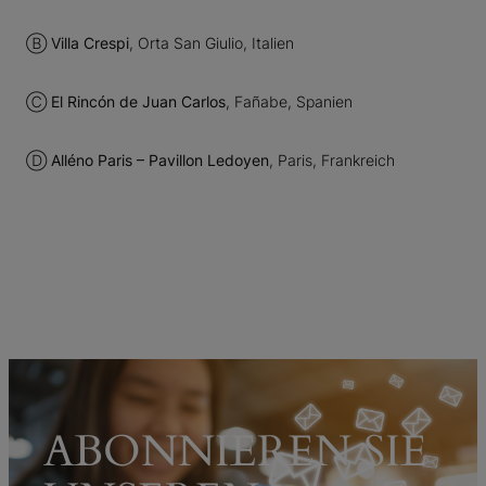
Ⓑ
Villa Crespi
, Orta San Giulio, Italien
Ⓒ
El Rincón de Juan Carlos
, Fañabe, Spanien
Ⓓ
Alléno Paris – Pavillon Ledoyen
, Paris, Frankreich
ABONNIEREN SIE