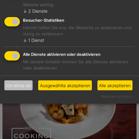
Website wichtig.
↓
2
Dienste
Besucher-Statistiken
Hiermit helfen Sie uns, die Webseite zu analysieren und
stetig zu verbessern
7 Aug., 2026
↓
1
Dienst
Genuss Weekly 32/2026: Die Highlights der Woche
Alle Dienste aktivieren oder deaktivieren
Mit diesem Schalter können Sie alle Dienste aktivieren
oder deaktivieren.
Ich lehne ab
Ausgewählte akzeptieren
Alle akzeptieren
Realisiert mit Klaro!