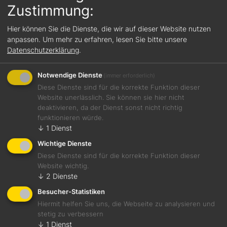
Zustimmung:
Hier können Sie die Dienste, die wir auf dieser Website nutzen
anpassen.
Um mehr zu erfahren, lesen Sie bitte unsere
Datenschutzerklärung
.
Notwendige Dienste
(immer erforderlich)
Diese Dienste sind für die korrekte Funktion dieser
Website unerlässlich. Sie können sie hier nicht
deaktivieren, da der Dienst sonst nicht richtig
funktionieren würde.
↓
1
Dienst
Wichtige Dienste
Diese Dienste sind für die korrekte Funktion dieser
6 Aug., 2026
Trinkt mehr Fruchtwein!
Website wichtig.
↓
2
Dienste
Besucher-Statistiken
Hiermit helfen Sie uns, die Webseite zu analysieren und
stetig zu verbessern
↓
1
Dienst