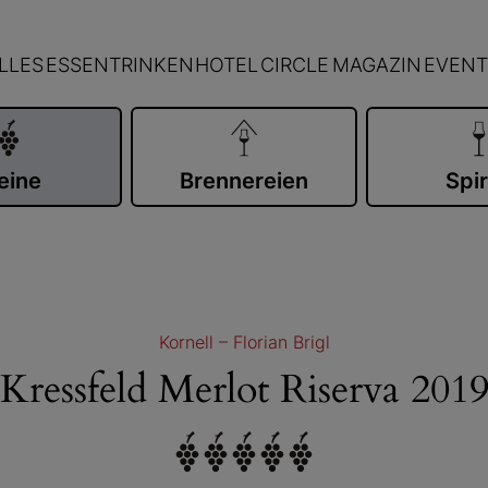
LLES
ESSEN
TRINKEN
HOTEL
CIRCLE
MAGAZIN
EVENT
eine
Brennereien
Spir
Kornell – Florian Brigl
Kressfeld Merlot Riserva 201