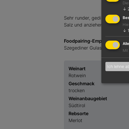
Die
↓
Sehr runder, gediegener und 
Bes
Salz und anziehend fein abge
Hie
↓
Foodpairing-Empfehlung
All
Szegediner Gulasch mit Saue
Mit
Ich lehne a
Weinart
Rotwein
Geschmack
trocken
Weinanbaugebiet
Südtirol
Rebsorte
Merlot