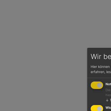
Wir b
Hier können 
erfahren, le
Not
Die
hie
↓
Wic