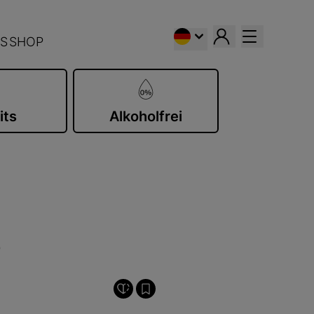
S
SHOP
its
Alkoholfrei
9