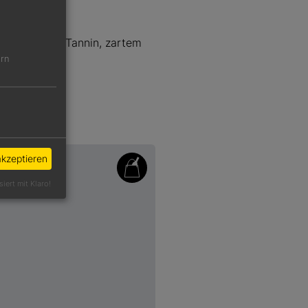
ut dosiertem Tannin, zartem
ern
akzeptieren
siert mit Klaro!