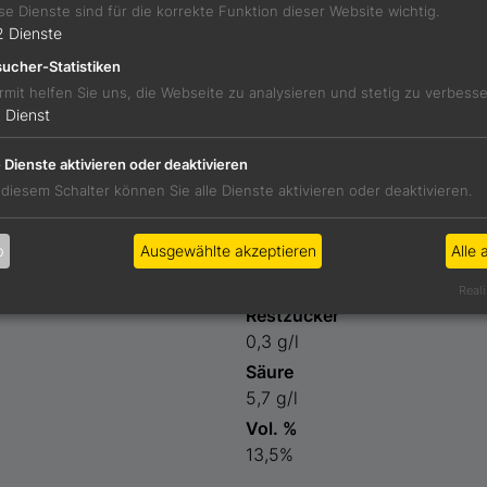
se Dienste sind für die korrekte Funktion dieser Website wichtig.
2
Dienste
geschliffener Wein mit Noten von Zwetschke und Paprika, g
ucher-Statistiken
stimmter Würze.
rmit helfen Sie uns, die Webseite zu analysieren und stetig zu verbess
1
Dienst
e Dienste aktivieren oder deaktivieren
rrahm
 diesem Schalter können Sie alle Dienste aktivieren oder deaktivieren.
b
Ausgewählte akzeptieren
Alle 
Preis
70,00 €
Reali
Restzucker
0,3 g/l
Säure
5,7 g/l
Vol. %
13,5%