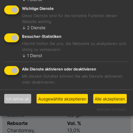
Wichtige Dienste
Diese Dienste sind für die korrekte Funktion dieser
Sommerapfel, Duftreis, heller Nuss-Mix, sommerliches
Website wichtig.
Getreidefeld. Am Gaumen mit milder Exotik bei
↓
2
Dienste
auskleidender Würze. Griffig.
Besucher-Statistiken
Hiermit helfen Sie uns, die Webseite zu analysieren und
Foodpairing-Empfehlung
stetig zu verbessern
Gebratenes Aalfilet mit Lorbeer und Bouillonkartoffeln
↓
1
Dienst
Alle Dienste aktivieren oder deaktivieren
Weinart
Preis
Mit diesem Schalter können Sie alle Dienste aktivieren
oder deaktivieren.
Weißwein
29,50 €
Geschmack
Restzucker
Ich lehne ab
Ausgewählte akzeptieren
Alle akzeptieren
trocken
1,2 g/l
Weinanbaugebiet
Säure
Realisiert mit Klaro!
Südtirol
5,6 g/l
Rebsorte
Vol. %
Chardonnay,
13,0%