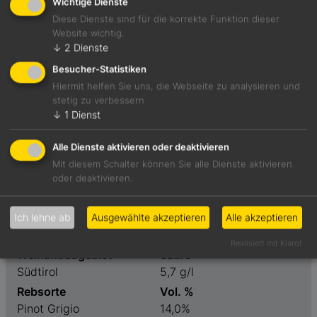
Wichtige Dienste
Diese Dienste sind für die korrekte Funktion dieser
Website wichtig.
Warm und würzig mit Aromen von hellem Praliné,
↓
2
Dienste
flambierter Banane und reifer Ananas. Nimmt viel Raum
Besucher-Statistiken
ein.
Hiermit helfen Sie uns, die Webseite zu analysieren und
stetig zu verbessern
Foodpairing-Empfehlung
↓
1
Dienst
Graukäsknödel mit Tomatenbutter
Alle Dienste aktivieren oder deaktivieren
Mit diesem Schalter können Sie alle Dienste aktivieren
oder deaktivieren.
Weinart
Preis
Weißwein
19,80 €
Geschmack
Restzucker
Ich lehne ab
Ausgewählte akzeptieren
Alle akzeptieren
trocken
0,6 g/l
Realisiert mit Klaro!
Weinanbaugebiet
Säure
Südtirol
5,7 g/l
Rebsorte
Vol. %
Pinot Grigio
14,0%