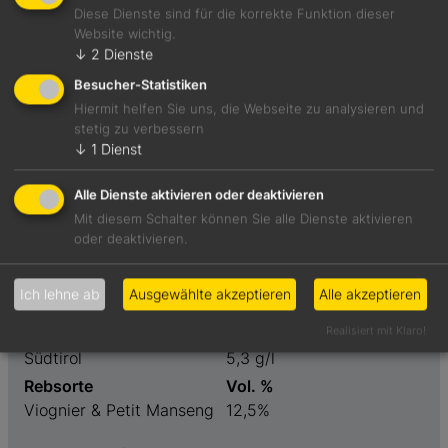
Diese Dienste sind für die korrekte Funktion dieser
Website wichtig.
Komplexer, würziger Stil mit Aromen von reifer Ananas
↓
2
Dienste
und Mandeln. Wärmend und reif. Ausdrucksstark.
Besucher-Statistiken
Hiermit helfen Sie uns, die Webseite zu analysieren und
stetig zu verbessern
Foodpairing-Empfehlung
↓
1
Dienst
Carne Salata mit süß-sauren Zwiebeln
Alle Dienste aktivieren oder deaktivieren
Mit diesem Schalter können Sie alle Dienste aktivieren
Weinart
Preis
oder deaktivieren.
Weißwein
40-60 €
Geschmack
Restzucker
Ich lehne ab
Ausgewählte akzeptieren
Alle akzeptieren
trocken
2,1 g/l
Realisiert mit Klaro!
Weinanbaugebiet
Säure
Südtirol
5,3 g/l
Rebsorte
Vol. %
Viognier & Petit Manseng
12,5%