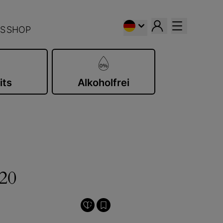
S
SHOP
its
Alkoholfrei
20