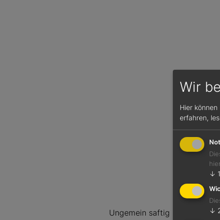
Wir b
Hier können 
erfahren, le
Not
Die
hie
↓
Wic
Die
↓
Ungemein saftig mit sanfter A