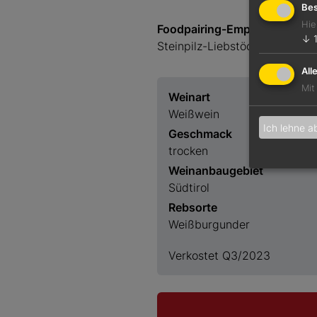
Bes
Hie
Foodpairing-Empfehlung
↓
Steinpilz-Liebstöckel-Quiche
All
Mit
Weinart
Weißwein
Ich lehne a
Geschmack
trocken
Weinanbaugebiet
Südtirol
Rebsorte
Weißburgunder
Verkostet Q3/2023