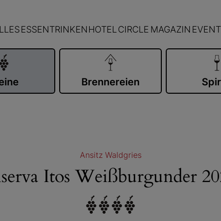
LLES
ESSEN
TRINKEN
HOTEL
CIRCLE
MAGAZIN
EVENT
eine
Brennereien
Spir
Ansitz Waldgries
iserva Itos Weißburgunder 20