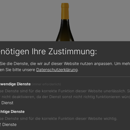
enötigen Ihre Zustimmung:
Sie die Dienste, die wir auf dieser Website nutzen anpassen.
Um meh
sen Sie bitte unsere
Datenschutzerklärung
.
wendige Dienste
(immer erforderlich)
se Dienste sind für die korrekte Funktion dieser Website unerlässlich. 
Jetzt teilen
r nicht deaktivieren, da der Dienst sonst nicht richtig funktionieren wür
1
Dienst
htige Dienste
se Dienste sind für die korrekte Funktion dieser Website wichtig.
2
Dienste
romatik, dennoch viel Zug, alles in Harmonie, sehr schöne L