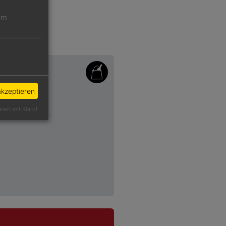
ern
akzeptieren
siert mit Klaro!