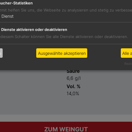
ucher-Statistiken
rmit helfen Sie uns, die Webseite zu analysieren und stetig zu verbess
1
Dienst
e Dienste aktivieren oder deaktivieren
 diesem Schalter können Sie alle Dienste aktivieren oder deaktivieren.
Preis
19,40 €
b
Ausgewählte akzeptieren
Alle 
Restzucker
2,0 g/l
Reali
Säure
6,6 g/l
Vol. %
14,0%
ZUM WEINGUT