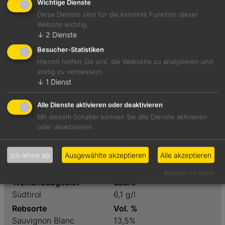
Wichtige Dienste
Diese Dienste sind für die korrekte Funktion dieser
Website wichtig.
Kandiert, warm und nussig, mit Noten von gebrannter
↓
2
Dienste
Mandel, gelber Tropenfrucht und Honigmelone.
Besucher-Statistiken
Fruchtbetont und raumnehmend, fest und reif.
Hiermit helfen Sie uns, die Webseite zu analysieren und
stetig zu verbessern
Foodpairing-Empfehlung
↓
1
Dienst
Miesmuscheln mit Kräuterkruste
Alle Dienste aktivieren oder deaktivieren
Mit diesem Schalter können Sie alle Dienste aktivieren
oder deaktivieren.
Weinart
Preis
Weißwein
unter 20 €
Ich lehne ab
Ausgewählte akzeptieren
Alle akzeptieren
Geschmack
Restzucker
trocken
2,3 g/l
Realisiert mit Klaro!
Weinanbaugebiet
Säure
Südtirol
6,1 g/l
Rebsorte
Vol. %
Sauvignon Blanc
13,5%