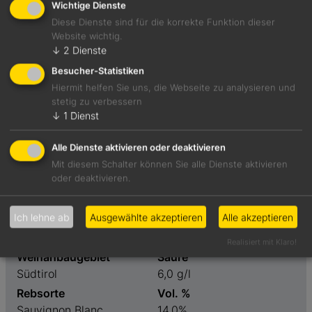
Wichtige Dienste
Diese Dienste sind für die korrekte Funktion dieser
Website wichtig.
Schwüles Tropenbukett mit nassem Boden, gelber Kiwi
↓
2
Dienste
und reifer Mango. Schmelzig wie Kokosmulch,
Besucher-Statistiken
fruchtgeprägt. Durchgängiger Stil.
Hiermit helfen Sie uns, die Webseite zu analysieren und
stetig zu verbessern
↓
1
Dienst
Foodpairing-Empfehlung
Chicoreesalat mit Crevetten und Cocktailsauce
Alle Dienste aktivieren oder deaktivieren
Mit diesem Schalter können Sie alle Dienste aktivieren
oder deaktivieren.
Weinart
Preis
Weißwein
20-40 €
Ich lehne ab
Ausgewählte akzeptieren
Alle akzeptieren
Geschmack
Restzucker
trocken
1,5 g/l
Realisiert mit Klaro!
Weinanbaugebiet
Säure
Südtirol
6,0 g/l
Rebsorte
Vol. %
Sauvignon Blanc
14,0%