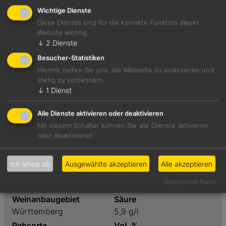
Jetzt teilen
Wichtige Dienste
Diese Dienste sind für die korrekte Funktion dieser
Website wichtig.
↓
2
Dienste
Würzig, kräftig und fruchtig-süß mit Aromen von
Besucher-Statistiken
Ananassaft und Aprikosenkern.
Hiermit helfen Sie uns, die Webseite zu analysieren und
stetig zu verbessern
↓
1
Dienst
Foodpairing-Empfehlung
Gemüse-Tempura mit Avocado-Wasabidip
Alle Dienste aktivieren oder deaktivieren
Mit diesem Schalter können Sie alle Dienste aktivieren
oder deaktivieren.
Weinart
Preis
Weißwein
6,50 €
Ich lehne ab
Ausgewählte akzeptieren
Alle akzeptieren
Geschmack
Restzucker
Realisiert mit Klaro!
restsüß
28,4 g/l
Weinanbaugebiet
Säure
Württemberg
5,9 g/l
Rebsorte
Vol. %