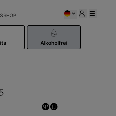
S
SHOP
its
Alkoholfrei
5