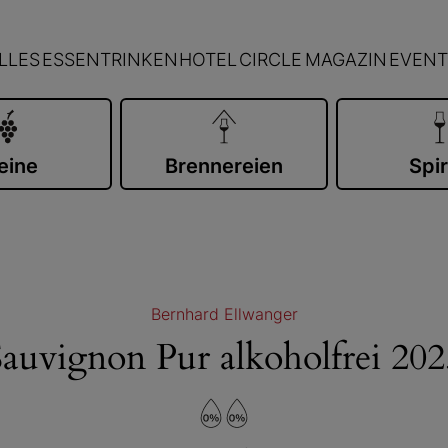
LLES
ESSEN
TRINKEN
HOTEL
CIRCLE
MAGAZIN
EVENT
eine
Brennereien
Spir
Bernhard Ellwanger
Sauvignon Pur alkoholfrei 202