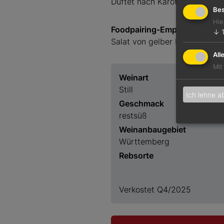
Duftet nach Karotte, Banane u
Bes
Hie
Foodpairing-Empfehlung
↓
Salat von gelber Bete mit Sch
All
Mit
Weinart
Still
Ich lehne a
Geschmack
restsüß
Weinanbaugebiet
Württemberg
Rebsorte
Verkostet Q4/2025