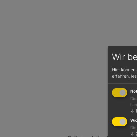
Wir b
Hier können 
erfahren, le
Not
Die
hie
↓
Wic
Die
↓