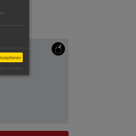
ern
akzeptieren
siert mit Klaro!