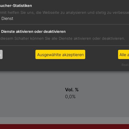
nd Marzipan. Buttriger Schmelz, sehr süß, animierend.
ucher-Statistiken
rmit helfen Sie uns, die Webseite zu analysieren und stetig zu verbess
1
Dienst
afsfrischkäse
e Dienste aktivieren oder deaktivieren
 diesem Schalter können Sie alle Dienste aktivieren oder deaktivieren.
Preis
9,80 €
b
Ausgewählte akzeptieren
Alle 
Reali
Vol. %
0,0%