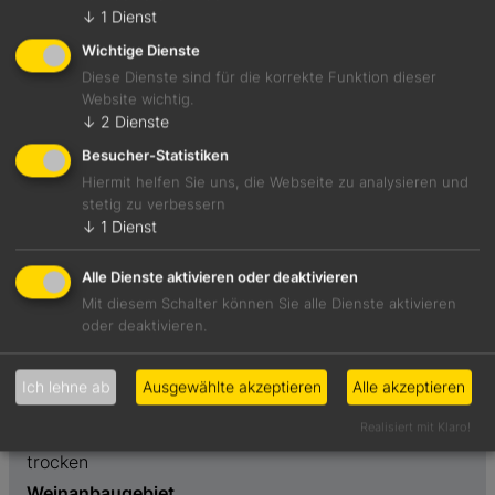
↓
1
Dienst
Jetzt teilen
Wichtige Dienste
Diese Dienste sind für die korrekte Funktion dieser
Website wichtig.
↓
2
Dienste
Steht noch ganz am Anfang seiner Entwicklung. Ganz
Besucher-Statistiken
zarte Frucht von Aprikosen und Mandeln, sehr fest
Hiermit helfen Sie uns, die Webseite zu analysieren und
stetig zu verbessern
gebaut, straffes Gerüst.
↓
1
Dienst
Foodpairing-Empfehlung
Alle Dienste aktivieren oder deaktivieren
Gebratenes Kalbsbries mit glasierten Weintrauben
Mit diesem Schalter können Sie alle Dienste aktivieren
oder deaktivieren.
Weinart
Preis
Ich lehne ab
Ausgewählte akzeptieren
Alle akzeptieren
Weißwein
25,00 €
Realisiert mit Klaro!
Geschmack
trocken
Weinanbaugebiet