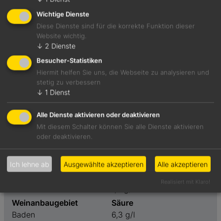
Wichtige Dienste
Diese Dienste sind für die korrekte Funktion dieser
Website wichtig.
Prägnantes Aromenspiel von gerösteter Vanilleschote,
↓
2
Dienste
Haselnuss, Streichholz und Mandarine. Kraftvoller
Besucher-Statistiken
Holzeinsatz, trocknend, modern und griffig. Hat
Hiermit helfen Sie uns, die Webseite zu analysieren und
Wiedererkennungswert.
stetig zu verbessern
↓
1
Dienst
Foodpairing-Empfehlung
Topinamburgratin mit Haselnusscrunch
Alle Dienste aktivieren oder deaktivieren
Mit diesem Schalter können Sie alle Dienste aktivieren
oder deaktivieren.
Weinart
Preis
Weißwein
17,90 €
Ich lehne ab
Ausgewählte akzeptieren
Alle akzeptieren
Geschmack
Restzucker
Realisiert mit Klaro!
trocken
1,3 g/l
Weinanbaugebiet
Säure
Baden
6,3 g/l