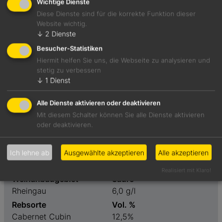
Wichtige Dienste
Diese Dienste sind für die korrekte Funktion dieser
Website wichtig.
Cassis, rote Schmorpaprika und Speck treffen auf
↓
2
Dienste
rauchige Heidelbeeren. Rustikal und zupackend am
Besucher-Statistiken
Gaumen. Will Aufmerksamkeit.
Hiermit helfen Sie uns, die Webseite zu analysieren und
stetig zu verbessern
Foodpairing-Empfehlung
↓
1
Dienst
Entrecôte vom Weiderind in Pfefferrahmsauce
Alle Dienste aktivieren oder deaktivieren
Mit diesem Schalter können Sie alle Dienste aktivieren
oder deaktivieren.
Weinart
Preis
Rotwein
45,00 €
Ich lehne ab
Ausgewählte akzeptieren
Alle akzeptieren
Geschmack
Restzucker
trocken
1,8 g/l
Realisiert mit Klaro!
Weinanbaugebiet
Säure
Rheingau
6,0 g/l
Rebsorte
Vol. %
Cabernet Cubin
12,5%