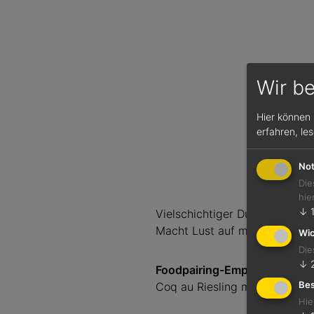
Wir b
Hier können 
erfahren, le
Not
Die
hie
↓
Vielschichtiger Duft nach Or
Macht Lust auf mehr.
Wic
Die
↓
Foodpairing-Empfehlung
Coq au Riesling mit Baguette
Bes
Hie