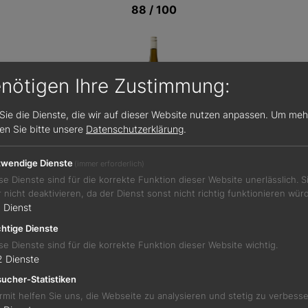
88 / 100
enötigen Ihre Zustimmung:
Sie die Dienste, die wir auf dieser Website nutzen anpassen.
Um meh
sen Sie bitte unsere
Datenschutzerklärung
.
Jetzt teilen
wendige Dienste
(immer erforderlich)
se Dienste sind für die korrekte Funktion dieser Website unerlässlich. 
r nicht deaktivieren, da der Dienst sonst nicht richtig funktionieren wür
1
Dienst
angenblüten, Kräutern, Steinobst und nassem Stein. Schlank
htige Dienste
se Dienste sind für die korrekte Funktion dieser Website wichtig.
2
Dienste
ucher-Statistiken
rmit helfen Sie uns, die Webseite zu analysieren und stetig zu verbess