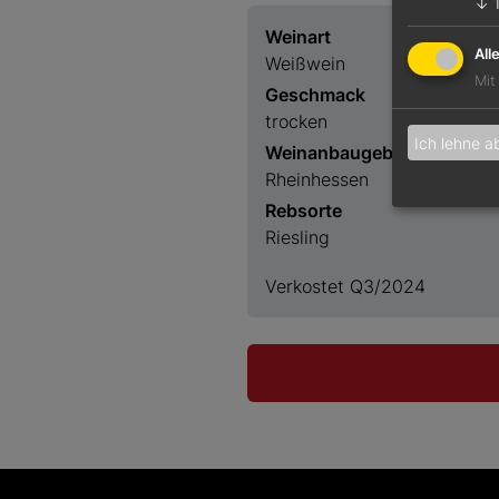
↓
Weinart
All
Weißwein
Mit
Geschmack
trocken
Ich lehne a
Weinanbaugebiet
Rheinhessen
Rebsorte
Riesling
Verkostet Q3/2024