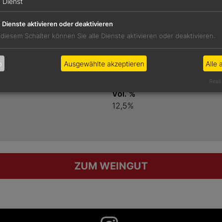
1
Dienst
Preis
e Dienste aktivieren oder deaktivieren
12,00 €
 diesem Schalter können Sie alle Dienste aktivieren oder deaktivieren.
Restzucker
1,6 g/l
b
Ausgewählte akzeptieren
Alle 
Säure
6,5 g/l
Reali
Vol. %
12,5%
ZUM WEINGUT