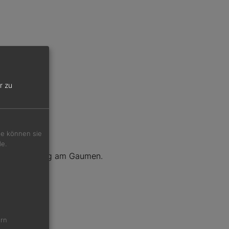
r zu
Sie können sie
de.
 und geradlinig am Gaumen.
ern