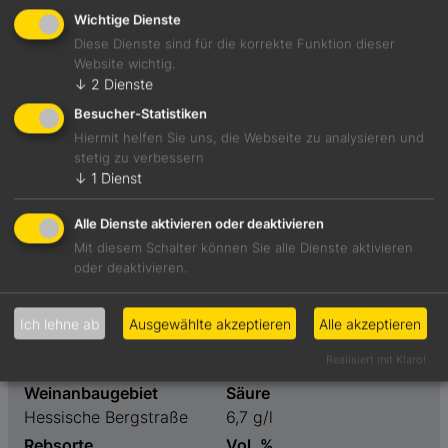
Jetzt teilen
Wichtige Dienste
Diese Dienste sind für die korrekte Funktion dieser
Website wichtig.
↓
2
Dienste
Grüne Paprika trifft Stachelbeere. Knackig und schlank
Besucher-Statistiken
mit feinem Griff.
Hiermit helfen Sie uns, die Webseite zu analysieren und
stetig zu verbessern
↓
1
Dienst
Foodpairing-Empfehlung
Zucchini Parmigiana
Alle Dienste aktivieren oder deaktivieren
Mit diesem Schalter können Sie alle Dienste aktivieren
oder deaktivieren.
Weinart
Preis
Weißwein
8,29 €
Ich lehne ab
Ausgewählte akzeptieren
Alle akzeptieren
Geschmack
Restzucker
Realisiert mit Klaro!
trocken
7,5 g/l
Weinanbaugebiet
Säure
Hessische Bergstraße
6,7 g/l
Rebsorte
Vol. %