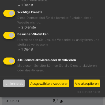
funktionieren würde.
↓
1
Dienst
Wichtige Dienste
Jetzt teilen
Diese Dienste sind für die korrekte Funktion dieser
Website wichtig.
↓
2
Dienste
Besucher-Statistiken
Sehr duftiger Frühlingswein mit einem Bukett von
Hiermit helfen Sie uns, die Webseite zu analysieren und
Holunderblüten, Jasmin und Kerbel und runder, saftiger
stetig zu verbessern
Frucht am Gaumen.
↓
1
Dienst
Foodpairing-Empfehlung
Alle Dienste aktivieren oder deaktivieren
Baba Ganoush mit Granatapfel
Mit diesem Schalter können Sie alle Dienste aktivieren
oder deaktivieren.
Weinart
Preis
Ich lehne ab
Ausgewählte akzeptieren
Alle akzeptieren
Weißwein
7,29 €
Realisiert mit Klaro!
Geschmack
Restzucker
trocken
8,2 g/l