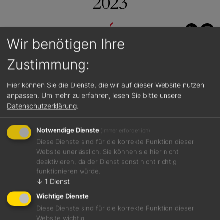
2023
Wir benötigen Ihre
86 / 100
Zustimmung:
Hier können Sie die Dienste, die wir auf dieser Website nutzen
anpassen.
Um mehr zu erfahren, lesen Sie bitte unsere
Datenschutzerklärung
.
Notwendige Dienste
(immer erforderlich)
Diese Dienste sind für die korrekte Funktion dieser
Jetzt teilen
Website unerlässlich. Sie können sie hier nicht
deaktivieren, da der Dienst sonst nicht richtig
funktionieren würde.
↓
1
Dienst
Gute Opulenz von Datteln, geröstetem Karamell,
Wichtige Dienste
Kirschbonbon und Liebesapfel mit schmelziger Struktur
Diese Dienste sind für die korrekte Funktion dieser
Website wichtig.