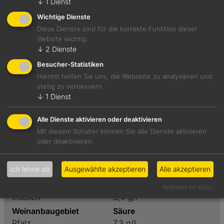
↓
1
Dienst
Wichtige Dienste
Diese Dienste sind für die korrekte Funktion dieser
Website wichtig.
Grünblättrige Aromatik von Akazienblüten, Bärlauch und
↓
2
Dienste
Taglilie. Prägnante, vitale Säure bei einem Hauch von
Besucher-Statistiken
Restsüße.
Hiermit helfen Sie uns, die Webseite zu analysieren und
stetig zu verbessern
↓
1
Dienst
Foodpairing-Empfehlung
Mousse von der geräucherten Brachse mit gepickelten
Alle Dienste aktivieren oder deaktivieren
Radieschen
Mit diesem Schalter können Sie alle Dienste aktivieren
oder deaktivieren.
Weinart
Preis
Ich lehne ab
Ausgewählte akzeptieren
Alle akzeptieren
Weißwein
10,90 €
Geschmack
Restzucker
Realisiert mit Klaro!
trocken
3,4 g/l
Weinanbaugebiet
Säure
Pfalz
7,3 g/l