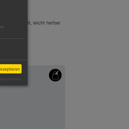
und verspielt, leicht herber
ern
akzeptieren
siert mit Klaro!