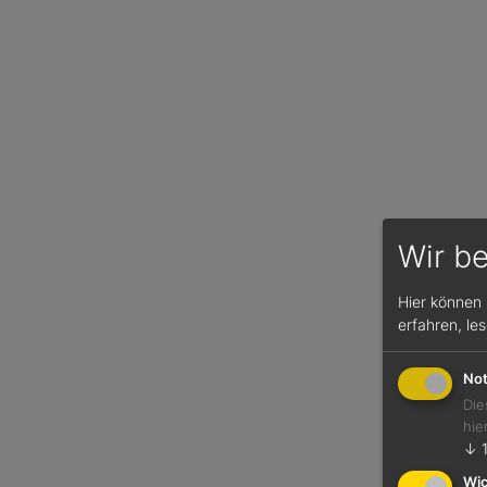
Wir b
Hier können 
erfahren, le
Not
Die
hie
↓
Wic