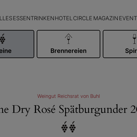
LLES
ESSEN
TRINKEN
HOTEL
CIRCLE
MAGAZIN
EVENT
eine
Brennereien
Spir
Weingut Reichsrat von Buhl
ne Dry Rosé Spätburgunder 2