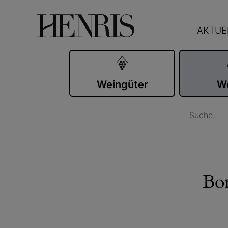
AKTUE
Weingüter
W
Bo