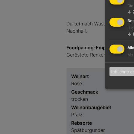
Die
↓
Bes
Duftet nach Wassermelone und 
Hie
Nachhall.
↓
Foodpairing-Empfehlung
All
Geröstete Renkenlebern auf R
Mit
Ich lehne a
Weinart
Rosé
Geschmack
trocken
Weinanbaugebiet
Pfalz
Rebsorte
Spätburgunder