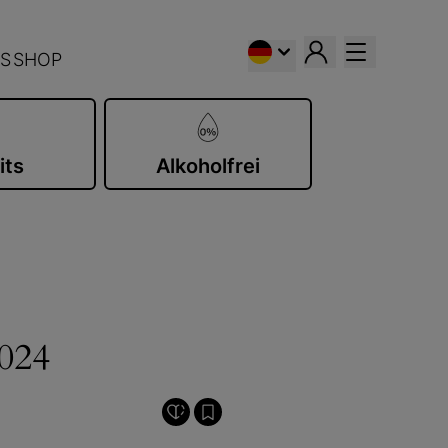
S
SHOP
its
Alkoholfrei
024