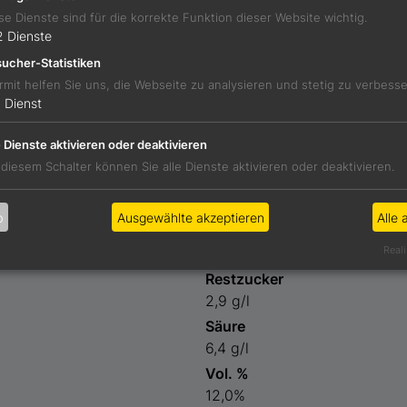
se Dienste sind für die korrekte Funktion dieser Website wichtig.
2
Dienste
ucher-Statistiken
Erdbeere mit leichten Röstnoten darunter. Saftig, lebendig 
rmit helfen Sie uns, die Webseite zu analysieren und stetig zu verbess
1
Dienst
e Dienste aktivieren oder deaktivieren
ucola-Melonensalat
 diesem Schalter können Sie alle Dienste aktivieren oder deaktivieren.
b
Ausgewählte akzeptieren
Alle 
Preis
Reali
9,90 €
Restzucker
2,9 g/l
Säure
6,4 g/l
Vol. %
12,0%