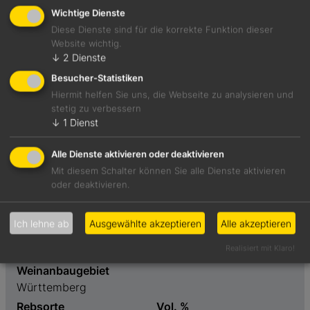
Wichtige Dienste
Diese Dienste sind für die korrekte Funktion dieser
Website wichtig.
↓
2
Dienste
Perfekter Aperitif mit Pink Grapefruit, Blutorange und
Rhabarber. Erinnert an einen sehr bekannten italienischen
Besucher-Statistiken
Bitter.
Hiermit helfen Sie uns, die Webseite zu analysieren und
stetig zu verbessern
↓
1
Dienst
Foodpairing-Empfehlung
Preßsack vom Oktopus mit Tapenade
Alle Dienste aktivieren oder deaktivieren
Mit diesem Schalter können Sie alle Dienste aktivieren
oder deaktivieren.
Weinart
Preis
Perlend
7,90 €
Ich lehne ab
Ausgewählte akzeptieren
Alle akzeptieren
Geschmack
Realisiert mit Klaro!
süß
Weinanbaugebiet
Württemberg
Rebsorte
Vol. %