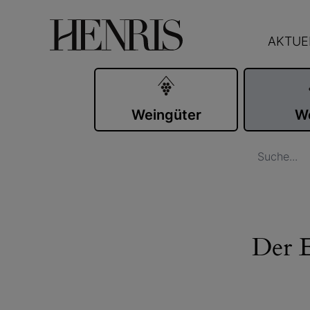
AKTUE
Weingüter
W
Der E