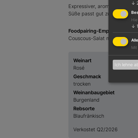
↓
Expressiver, aromatischer und
Bes
Süße passt gut zur spät eins
Hie
↓
Foodpairing-Empfehlung
Couscous-Salat mit Feige und
All
Mit
Weinart
Ich lehne a
Rosé
Geschmack
trocken
Weinanbaugebiet
Burgenland
Rebsorte
Blaufränkisch
Verkostet Q2/2026