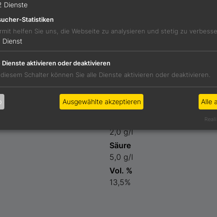
2
Dienste
 würziger Stil mit Noten von Granatapfel, Rosenblatt und r
ucher-Statistiken
etzenden Säure.
rmit helfen Sie uns, die Webseite zu analysieren und stetig zu verbess
1
Dienst
 Granatapfelkernen
e Dienste aktivieren oder deaktivieren
 diesem Schalter können Sie alle Dienste aktivieren oder deaktivieren.
Preis
b
Ausgewählte akzeptieren
Alle 
29,00 €
Restzucker
Reali
2,0 g/l
Säure
5,0 g/l
Vol. %
13,5%