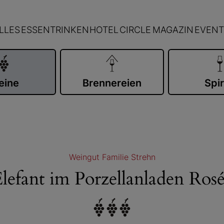
LLES
ESSEN
TRINKEN
HOTEL
CIRCLE
MAGAZIN
EVENT
eine
Brennereien
Spir
Weingut Familie Strehn
lefant im Porzellanladen Ros