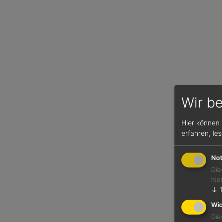
Wir b
Hier können 
erfahren, le
Not
Die
hie
↓
Wic
Die