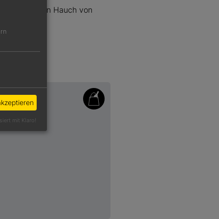
otem Apfel. Ein Hauch von
ern
akzeptieren
siert mit Klaro!