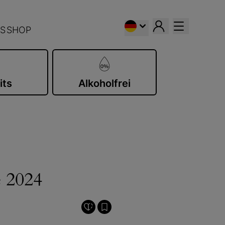
S
SHOP
its
Alkoholfrei
é 2024