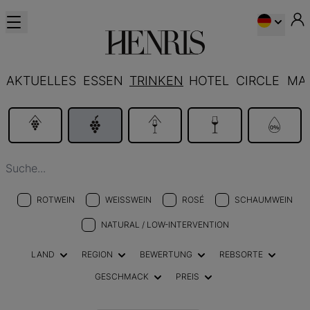
AKTUELLES
ESSEN
TRINKEN
HOTEL
CIRCLE
MA
ROTWEIN
WEISSWEIN
ROSÉ
SCHAUMWEIN
NATURAL / LOW-INTERVENTION
LAND
REGION
BEWERTUNG
REBSORTE
GESCHMACK
PREIS